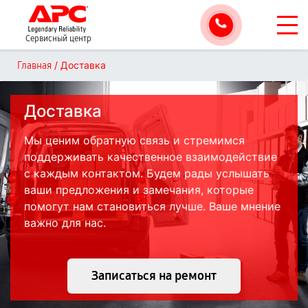
Сервисный центр
/
Доставка
Главная
Доставка
Мы ценим обратную связь и стремимся
поддерживать качественное взаимодействие
с каждым контактом. Будем рады услышать
ваши предложения и замечания, которые
помогут нам становиться лучше. Ваше мнение
важно для нас.
Записаться на ремонт